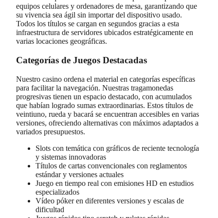
equipos celulares y ordenadores de mesa, garantizando que
su vivencia sea ágil sin importar del dispositivo usado.
Todos los títulos se cargan en segundos gracias a esta
infraestructura de servidores ubicados estratégicamente en
varias locaciones geográficas.
Categorías de Juegos Destacadas
Nuestro casino ordena el material en categorías específicas
para facilitar la navegación. Nuestras tragamonedas
progresivas tienen un espacio destacado, con acumulados
que habían logrado sumas extraordinarias. Estos títulos de
veintiuno, rueda y bacará se encuentran accesibles en varias
versiones, ofreciendo alternativas con máximos adaptados a
variados presupuestos.
Slots con temática con gráficos de reciente tecnología
y sistemas innovadoras
Títulos de cartas convencionales con reglamentos
estándar y versiones actuales
Juego en tiempo real con emisiones HD en estudios
especializados
Vídeo póker en diferentes versiones y escalas de
dificultad