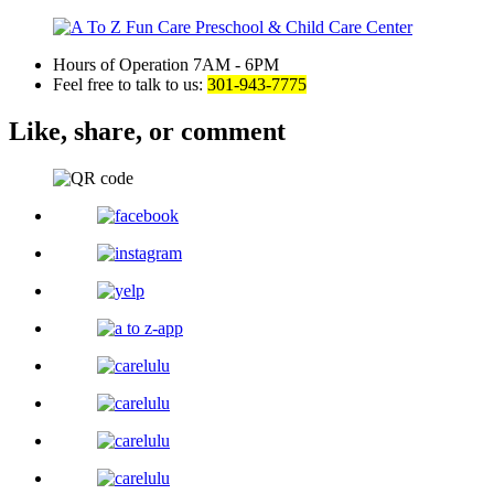
Hours of Operation
7AM - 6PM
Feel free to talk to us:
301-943-7775
Like, share,
or comment