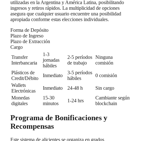
utilizadas en la Argentina y América Latina, posibilitando
ingresos y retiros rápidos. La multiplicidad de opciones
asegura que cualquier usuario encuentre una posibilidad
apropiada conforme estas elecciones individuales.
Forma de Depósito
Plazo de Ingreso
Plazo de Extracción
Cargo
1-3
Transfer
2-5 períodos
Ninguna
jornadas
Interbancaria
de trabajo
comisión
hábiles
Plásticos de
3-5 períodos
Inmediato
0 comisión
Credit/Débito
hábiles
Wallets
Inmediato
24-48 h
Sin cargo
Electrónicas
Monedas
15-30
Cambiante según
1-24 hrs
digitales
minutos
blockchain
Programa de Bonificaciones y
Recompensas
Este sistema de alicientes se organiza en grados