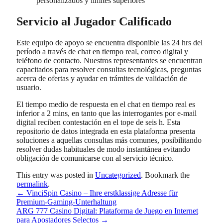
personalizados y límites superiores
Servicio al Jugador Calificado
Este equipo de apoyo se encuentra disponible las 24 hrs del
período a través de chat en tiempo real, correo digital y
teléfono de contacto. Nuestros representantes se encuentran
capacitados para resolver consultas tecnológicas, preguntas
acerca de ofertas y ayudar en trámites de validación de
usuario.
El tiempo medio de respuesta en el chat en tiempo real es
inferior a 2 mins, en tanto que las interrogantes por e-mail
digital reciben contestación en el tope de seis h. Esta
repositorio de datos integrada en esta plataforma presenta
soluciones a aquellas consultas más comunes, posibilitando
resolver dudas habituales de modo instantánea evitando
obligación de comunicarse con al servicio técnico.
This entry was posted in
Uncategorized
. Bookmark the
permalink
.
←
VinciSpin Casino – Ihre erstklassige Adresse für
Premium-Gaming-Unterhaltung
ARG 777 Casino Digital: Plataforma de Juego en Internet
para Apostadores Selectos
→