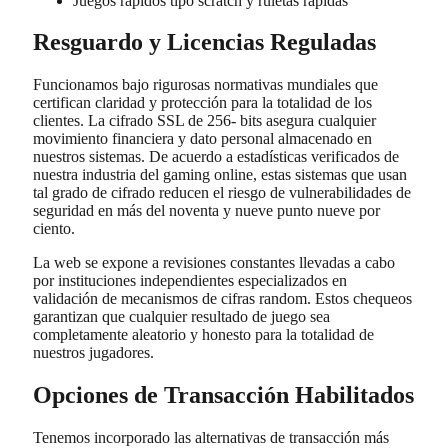
Juegos rápidos tipo scratch y ruletas rápidas
Resguardo y Licencias Reguladas
Funcionamos bajo rigurosas normativas mundiales que
certifican claridad y protección para la totalidad de los
clientes. La cifrado SSL de 256- bits asegura cualquier
movimiento financiera y dato personal almacenado en
nuestros sistemas. De acuerdo a estadísticas verificados de
nuestra industria del gaming online, estas sistemas que usan
tal grado de cifrado reducen el riesgo de vulnerabilidades de
seguridad en más del noventa y nueve punto nueve por
ciento.
La web se expone a revisiones constantes llevadas a cabo
por instituciones independientes especializados en
validación de mecanismos de cifras random. Estos chequeos
garantizan que cualquier resultado de juego sea
completamente aleatorio y honesto para la totalidad de
nuestros jugadores.
Opciones de Transacción Habilitados
Tenemos incorporado las alternativas de transacción más