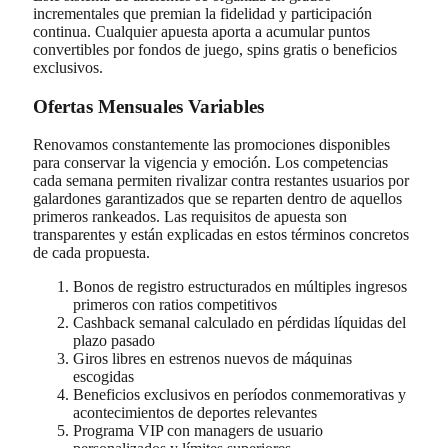
incrementales que premian la fidelidad y participación
continua. Cualquier apuesta aporta a acumular puntos
convertibles por fondos de juego, spins gratis o beneficios
exclusivos.
Ofertas Mensuales Variables
Renovamos constantemente las promociones disponibles
para conservar la vigencia y emoción. Los competencias
cada semana permiten rivalizar contra restantes usuarios por
galardones garantizados que se reparten dentro de aquellos
primeros rankeados. Las requisitos de apuesta son
transparentes y están explicadas en estos términos concretos
de cada propuesta.
Bonos de registro estructurados en múltiples ingresos
primeros con ratios competitivos
Cashback semanal calculado en pérdidas líquidas del
plazo pasado
Giros libres en estrenos nuevos de máquinas
escogidas
Beneficios exclusivos en períodos conmemorativas y
acontecimientos de deportes relevantes
Programa VIP con managers de usuario